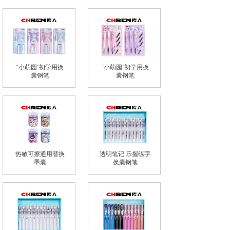
“小萌园”初学用换
“小萌园”初学用换
囊钢笔
囊钢笔
热敏可擦通用替换
透明笔记 乐握练字
墨囊
换囊钢笔