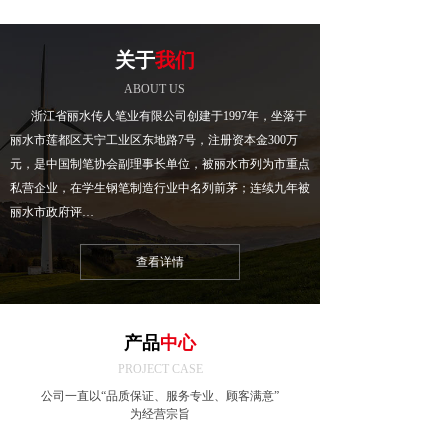
关于
我们
ABOUT US
浙江省丽水传人笔业有限公司创建于1997年，坐落于
丽水市莲都区天宁工业区东地路7号，注册资本金300万
元，是中国制笔协会副理事长单位，被丽水市列为市重点
私营企业，在学生钢笔制造行业中名列前茅；连续九年被
丽水市政府评…
查看详情
产品
中心
PROJECT CASE
公司一直以“品质保证、服务专业、顾客满意”
为经营宗旨