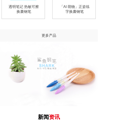
透明笔记 热敏可擦
「AI 萌物」正姿练
换囊钢笔
字换囊钢笔
更多产品
新闻
资
讯
NEWS
公司一直以“品质保证、服务专业、顾客满意”