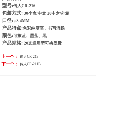
型号:
传人CR-216
包装方式:
30小盒/中盒 20中盒/外箱
口径:
ø3.4MM
产品特点:
色彩纯度高，书写流畅
颜色:
可擦蓝、墨蓝、黑
产品规格:
20支通用型可换墨囊
上一个：
传人CR-213
下一个：
传人CR-211B
联系我们
／
C
ontact us
地址：浙江省丽水市莲都区天宁工业区东地路7号
电话：0578-2189186
传真：0578-2189187
邮箱：info@lschuanren.com